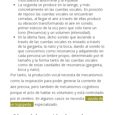
musculatura abdominal y la espalda.
La segunda se produce en la laringe, y más
concretamente en las cuerdas vocales. En posición
de reposo las cuerdas vocales se encuentran
cerradas, al llegar el aire a través de ellas produce
su vibración transformando el aire en sonido;
primer esbozo de la voz pero que sólo tiene un
tono (frecuencia) y un volumen (intensidad).
En la última fase, dicho sonido que asciende a
través de las cuerdas vocales es enviado a través
de la garganta, la nariz y la boca, dando al sonido lo
que conocemos como resonancia y adquiriendo en
cada persona un timbre propio, determinado por el
tamaño y la forma tanto de las cuerdas vocales
como de estas cavidades de resonancia (garganta,
boca y nariz).
Por tanto, la producción vocal necesita de mecanismos
como la respiración para poder generar la corriente de
aire precisa, pero también de mecanismos cognitivos
porque el acto de hablar es voluntario y está controlado
por el cerebro. En algunos casos se necesita
ayuda de
un logopeda
especializado.