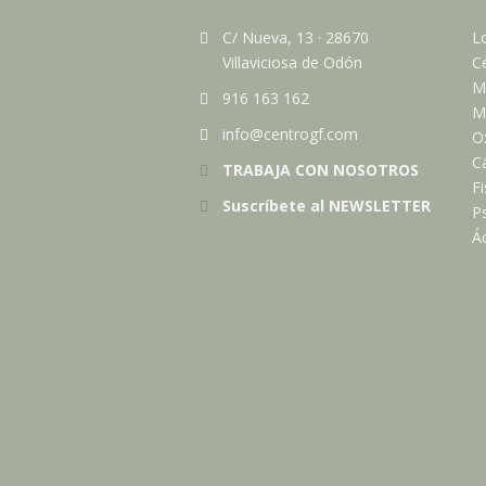
C/ Nueva, 13
·
28670
Lo
Villaviciosa de Odón
Ce
M
916 163 162
Me
info@centrogf.com
O
C
TRABAJA CON NOSOTROS
Fi
Suscríbete al NEWSLETTER
Ps
Ác