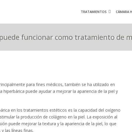
TRATAMIENTOS
CÁMARA H
 puede funcionar como tratamiento de me
Home
»
Blog
»
Cámara Hiperbárica
»
¿La Cámara hiperbárica puede func
principalmente para fines médicos, también se ha utilizado en
a hiperbárica puede ayudar a mejorar la apariencia de la piel y
bárica en los tratamientos estéticos es la capacidad del oxígeno
stimular la producción de colágeno en la piel. La exposición al
ón puede mejorar la textura y la apariencia de la piel, lo que
y las líneas finas.