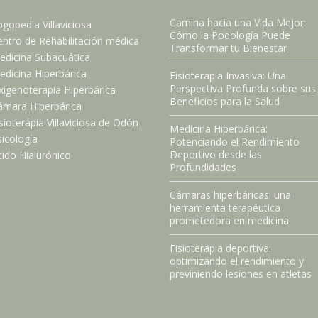
Camina hacia una Vida Mejor:
gopedia Villaviciosa
Cómo la Podología Puede
ntro de Rehabilitación médica
Transformar tu Bienestar
edicina Subacuática
dicina Hiperbárica
Fisioterapia Invasiva: Una
Perspectiva Profunda sobre sus
xigenoterapia Hiperbárica
Beneficios para la Salud
ámara Hiperbárica
sioterápia Villaviciosa de Odón
Medicina Hiperbárica:
icología
Potenciando el Rendimiento
Deportivo desde las
ido Hialurónico
Profundidades
Cámaras hiperbáricas: una
herramienta terapéutica
prometedora en medicina
Fisioterapia deportiva:
optimizando el rendimiento y
previniendo lesiones en atletas