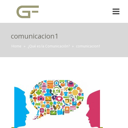
comunicacion1
Home
»
¿Qué es la Comunicación?
»
comunicacion1