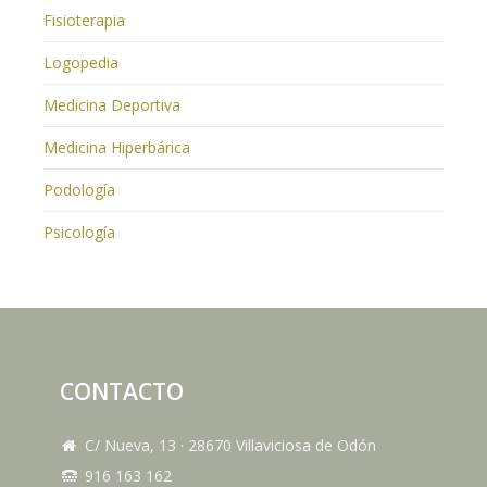
Fisioterapia
Logopedia
Medicina Deportiva
Medicina Hiperbárica
Podología
Psicología
CONTACTO
C/ Nueva, 13
·
28670
Villaviciosa de Odón
916 163 162