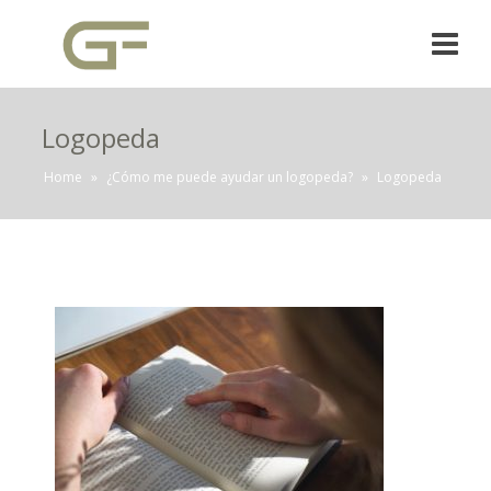
Logopeda
Home
»
¿Cómo me puede ayudar un logopeda?
»
Logopeda