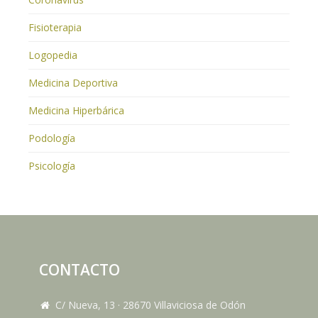
Fisioterapia
Logopedia
Medicina Deportiva
Medicina Hiperbárica
Podología
Psicología
CONTACTO
C/ Nueva, 13
·
28670
Villaviciosa de Odón