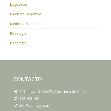
Logopedia
Medicina Deportiva
Medicina Hiperbárica
Podología
Psicología
CONTACTO
C/ Nueva, 13
·
28670
Villaviciosa de Odón
916 163 162
info@centrogf.com