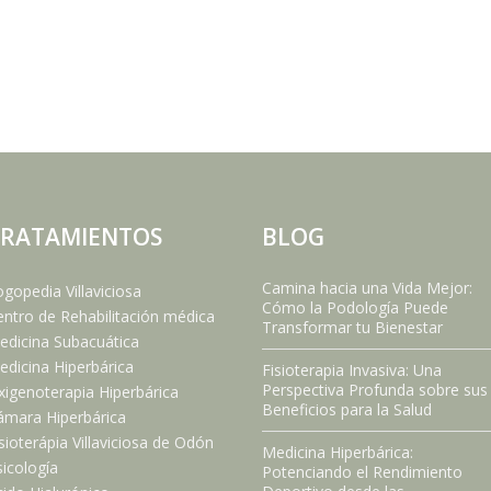
RATAMIENTOS
BLOG
Camina hacia una Vida Mejor:
gopedia Villaviciosa
Cómo la Podología Puede
ntro de Rehabilitación médica
Transformar tu Bienestar
edicina Subacuática
dicina Hiperbárica
Fisioterapia Invasiva: Una
Perspectiva Profunda sobre sus
xigenoterapia Hiperbárica
Beneficios para la Salud
ámara Hiperbárica
sioterápia Villaviciosa de Odón
Medicina Hiperbárica:
icología
Potenciando el Rendimiento