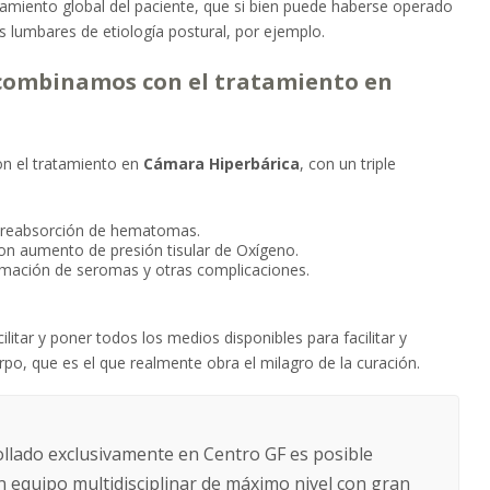
atamiento global del paciente, que si bien puede haberse operado
s lumbares de etiología postural, por ejemplo.
s combinamos con el tratamiento en
on el tratamiento en
Cámara Hiperbárica
, con un triple
la reabsorción de hematomas.
 con aumento de presión tisular de Oxígeno.
ormación de seromas y otras complicaciones.
litar y poner todos los medios disponibles para facilitar y
rpo, que es el que realmente obra el milagro de la curación.
ollado exclusivamente en Centro GF es posible
n equipo multidisciplinar de máximo nivel con gran