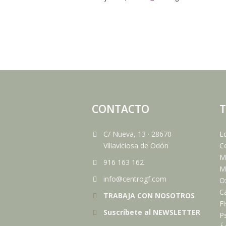
CONTACTO
T
C/ Nueva, 13
·
28670
Lo
Villaviciosa de Odón
Ce
M
916 163 162
Me
info@centrogf.com
O
C
TRABAJA CON NOSOTROS
Fi
Suscríbete al NEWSLETTER
Ps