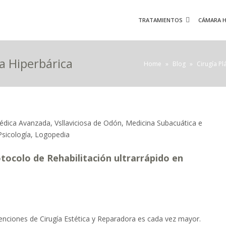
TRATAMIENTOS
CÁMARA H
a Hiperbárica
Home
»
Blog
»
Cirugía Pl
otocolo de Rehabilitación ultrarrápido en
venciones de Cirugía Estética y Reparadora es cada vez mayor.