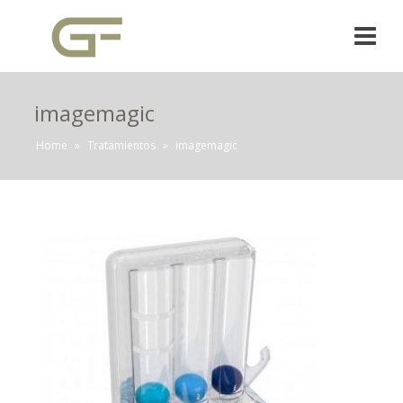
imagemagic
Home
»
Tratamientos
»
imagemagic