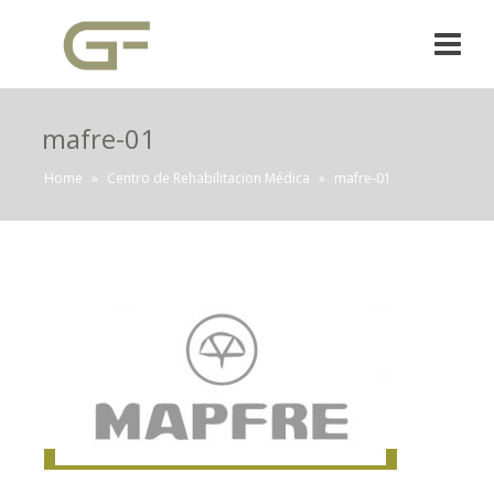
mafre-01
Home
»
Centro de Rehabilitacion Médica
»
mafre-01