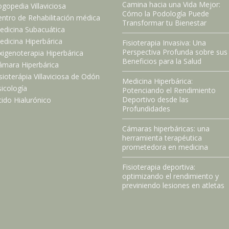
Camina hacia una Vida Mejor:
gopedia Villaviciosa
Cómo la Podología Puede
ntro de Rehabilitación médica
Transformar tu Bienestar
edicina Subacuática
dicina Hiperbárica
Fisioterapia Invasiva: Una
Perspectiva Profunda sobre sus
xigenoterapia Hiperbárica
Beneficios para la Salud
ámara Hiperbárica
sioterápia Villaviciosa de Odón
Medicina Hiperbárica:
icología
Potenciando el Rendimiento
Deportivo desde las
ido Hialurónico
Profundidades
Cámaras hiperbáricas: una
herramienta terapéutica
prometedora en medicina
Fisioterapia deportiva:
optimizando el rendimiento y
previniendo lesiones en atletas