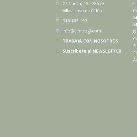
C/ Nueva, 13
·
28670
Lo
Villaviciosa de Odón
Ce
M
916 163 162
Me
info@centrogf.com
O
C
TRABAJA CON NOSOTROS
Fi
Suscríbete al NEWSLETTER
Ps
Ác