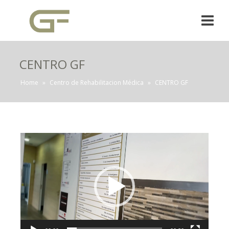
CENTRO GF
Home
»
Centro de Rehabilitacion Médica
»
CENTRO GF
Reproductor
de
vídeo