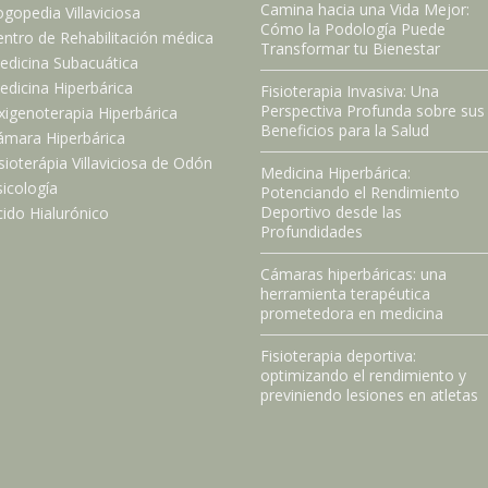
Camina hacia una Vida Mejor:
gopedia Villaviciosa
Cómo la Podología Puede
ntro de Rehabilitación médica
Transformar tu Bienestar
edicina Subacuática
dicina Hiperbárica
Fisioterapia Invasiva: Una
Perspectiva Profunda sobre sus
xigenoterapia Hiperbárica
Beneficios para la Salud
ámara Hiperbárica
sioterápia Villaviciosa de Odón
Medicina Hiperbárica:
icología
Potenciando el Rendimiento
Deportivo desde las
ido Hialurónico
Profundidades
Cámaras hiperbáricas: una
herramienta terapéutica
prometedora en medicina
Fisioterapia deportiva:
optimizando el rendimiento y
previniendo lesiones en atletas