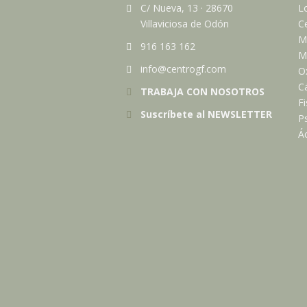
C/ Nueva, 13
·
28670
Lo
Villaviciosa de Odón
Ce
M
916 163 162
Me
info@centrogf.com
O
C
TRABAJA CON NOSOTROS
Fi
Suscríbete al NEWSLETTER
Ps
Ác