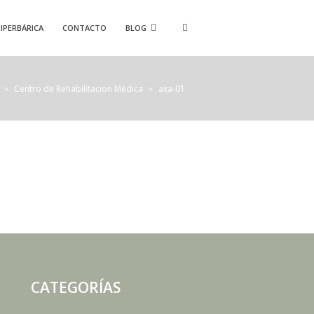
IPERBÁRICA
CONTACTO
BLOG
»
Centro de Rehabilitacion Médica
»
axa-01
CATEGORÍAS