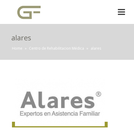
alares
Home
»
Centro de Rehabilitacion Médica
»
alares